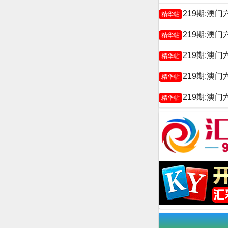
219期:澳门
精华帖
219期:澳门
精华帖
219期:澳门
精华帖
219期:澳门
精华帖
219期:澳门
精华帖