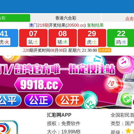
汇彩网APP
全国彩民
授权：免费软件
类型：国
大小：19.99MB
星级：