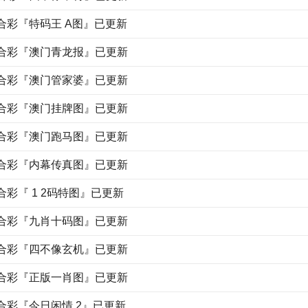
六合彩『特码王 A图』已更新
六合彩『澳门青龙报』已更新
六合彩『澳门管家婆』已更新
六合彩『澳门挂牌图』已更新
六合彩『澳门跑马图』已更新
六合彩『内幕传真图』已更新
六合彩『 1 2码特图』已更新
六合彩『九肖十码图』已更新
六合彩『四不像玄机』已更新
六合彩『正版一肖图』已更新
六合彩『今日闲情 2』已更新