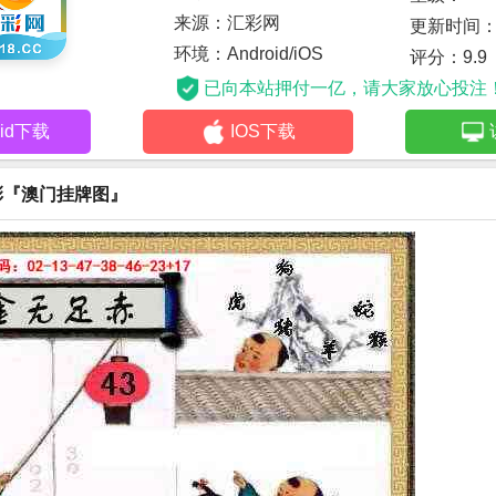
来源：汇彩网
更新时间：20
环境：Android/iOS
评分：9.9
已向本站押付一亿，请大家放心投注
oid下载
IOS下载
合彩『澳门挂牌图』