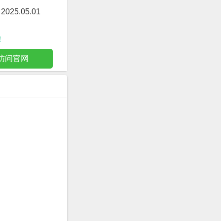
25.05.01
！
访问官网