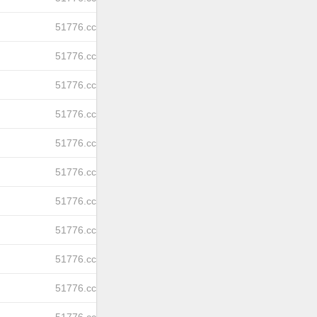
51776.cc
51776.cc
51776.cc
51776.cc
51776.cc
51776.cc
51776.cc
51776.cc
51776.cc
51776.cc