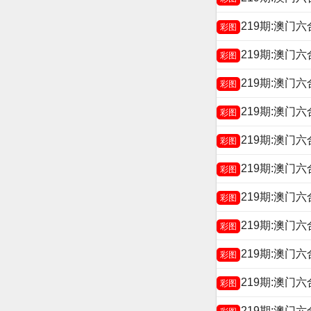
219期:澳门
彩图
219期:澳门
彩图
219期:澳门
彩图
219期:澳门
彩图
219期:澳门
彩图
219期:澳门
彩图
219期:澳门
彩图
219期:澳门
彩图
219期:澳门
彩图
219期:澳门
彩图
219期:澳门