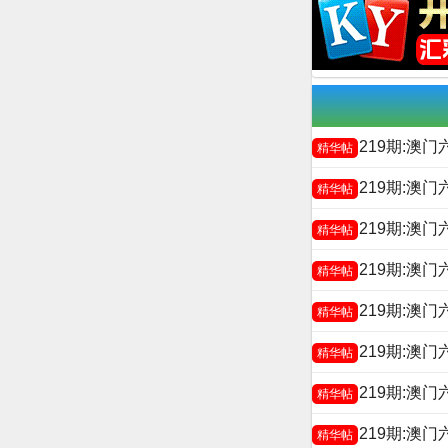
219期:澳门
精华帖
219期:澳门
精华帖
219期:澳门
精华帖
219期:澳门
精华帖
219期:澳门
精华帖
219期:澳门
精华帖
219期:澳门
精华帖
219期:澳门
精华帖