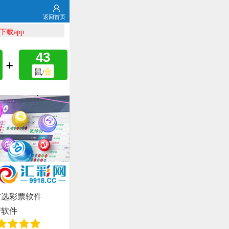
返回首页
首选彩票软件
产软件