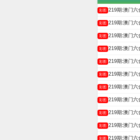
219期:澳门
彩图
219期:澳门
彩图
219期:澳门
彩图
219期:澳门
彩图
219期:澳门
彩图
219期:澳门
彩图
219期:澳门
彩图
219期:澳门
彩图
219期:澳门
彩图
219期:澳门
彩图
219期:澳门
彩图