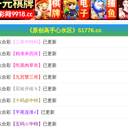
《原创高手心水区》51776.cc
六合彩
【三肖中特码】
已更新
六合彩
【精准杀四肖】
已更新
六合彩
【吃菜肉草肖】
已更新
六合彩
【九宫禁三肖】
已更新
六合彩
【买啥开啥％】
已更新
六合彩
【十码必中特】
已更新
六合彩
【平尾连准√】
已更新
六合彩
【五码☆中特】
已更新