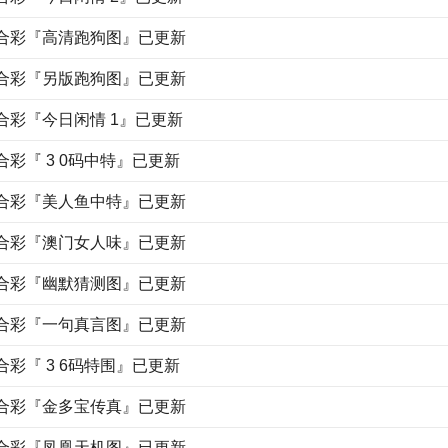
六合彩『高清跑狗图』已更新
六合彩『另版跑狗图』已更新
六合彩『今日闲情 1』已更新
六合彩『 3 0码中特』已更新
六合彩『美人鱼中特』已更新
六合彩『澳门女人味』已更新
六合彩『幽默猜测图』已更新
六合彩『一句真言图』已更新
六合彩『 3 6码特围』已更新
六合彩『金多宝传真』已更新
六合彩『凤凰天机图』已更新