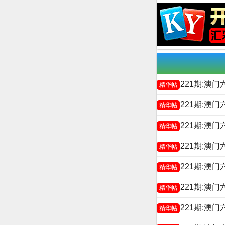
221期:澳门
精华帖
221期:澳门
精华帖
221期:澳门
精华帖
221期:澳门
精华帖
221期:澳门
精华帖
221期:澳门
精华帖
221期:澳门
精华帖