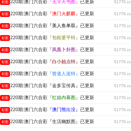
220期:澳门六合彩
『无字天书图』
已更新
51776.cc
彩图
220期:澳门六合彩
『澳门火麒麟』
已更新
51776.cc
彩图
220期:澳门六合彩
『美人鱼单双』
已更新
51776.cc
彩图
220期:澳门六合彩
『包租婆平特』
已更新
51776.cc
彩图
220期:澳门六合彩
『凤凰卜卦图』
已更新
51776.cc
彩图
220期:澳门六合彩
『白小姐点特』
已更新
51776.cc
彩图
220期:澳门六合彩
『曾道人送特』
已更新
51776.cc
彩图
220期:澳门六合彩『金多宝传真』已更新
51776.cc
彩图
220期:澳门六合彩
『红姐内幕图』
已更新
51776.cc
彩图
220期:澳门六合彩
『澳门熊出没』
已更新
51776.cc
彩图
220期:澳门六合彩『生活幽默图』已更新
51776.cc
彩图