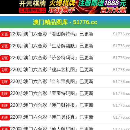
澳门精品图库 - 51776.cc
220期:澳门六合彩『看图解特码』已更新
51776.cc
彩图
220期:澳门六合彩『生活解幽默』已更新
51776.cc
彩图
220期:澳门六合彩『济公特码诗』已更新
51776.cc
彩图
220期:澳门六合彩『秘典玄机图』已更新
51776.cc
彩图
220期:澳门六合彩『全年宝典图』已更新
51776.cc
彩图
220期:澳门六合彩『宝宝特码图』已更新
51776.cc
彩图
220期:澳门六合彩『澳门财神报』已更新
51776.cc
彩图
220期:澳门六合彩『澳门另传真』已更新
51776.cc
彩图
220期:澳门六合彩『仙人解码图』已更新
51776.cc
彩图