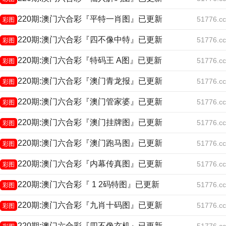
220期:澳门六合彩『平特一肖图』已更新
51776.cc
彩图
220期:澳门六合彩『四不像中特』已更新
51776.cc
彩图
220期:澳门六合彩『特码王 A图』已更新
51776.cc
彩图
220期:澳门六合彩『澳门青龙报』已更新
51776.cc
彩图
220期:澳门六合彩『澳门管家婆』已更新
51776.cc
彩图
220期:澳门六合彩『澳门挂牌图』已更新
51776.cc
彩图
220期:澳门六合彩『澳门跑马图』已更新
51776.cc
彩图
220期:澳门六合彩『内幕传真图』已更新
51776.cc
彩图
220期:澳门六合彩『 1 2码特图』已更新
51776.cc
彩图
220期:澳门六合彩『九肖十码图』已更新
51776.cc
彩图
220期:澳门六合彩『四不像玄机』已更新