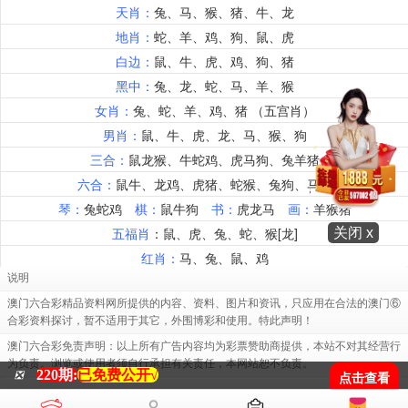
关闭 x
说明
澳门六合彩精品资料网所提供的内容、资料、图片和资讯，只应用在合法的澳门⑥
合彩资料探讨，暂不适用于其它，外围博彩和使用。特此声明！
澳门六合彩免责声明：以上所有广告内容均为彩票赞助商提供，本站不对其经营行
为负责。浏览或使用者须自行承担有关责任，本网站恕不负责。
220期:
已免费公开√
❎
点击查看
[澳门六合彩]易记域名51776.cc