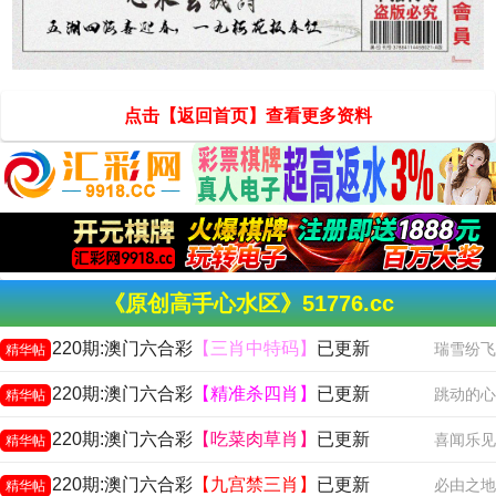
点击【返回首页】查看更多资料
《原创高手心水区》51776.cc
220期:澳门六合彩
【三肖中特码】
已更新
瑞雪纷飞
精华帖
220期:澳门六合彩
【精准杀四肖】
已更新
跳动的心
精华帖
220期:澳门六合彩
【吃菜肉草肖】
已更新
喜闻乐见
精华帖
220期:澳门六合彩
【九宫禁三肖】
已更新
必由之地
精华帖